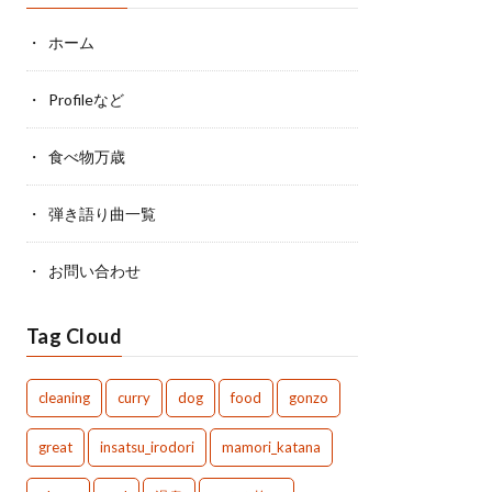
ホーム
Profileなど
食べ物万歳
弾き語り曲一覧
お問い合わせ
Tag Cloud
cleaning
curry
dog
food
gonzo
great
insatsu_irodori
mamori_katana