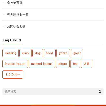
食べ物万歳
弾き語り曲一覧
お問い合わせ
Tag Cloud
cleaning
curry
dog
food
gonzo
great
insatsu_irodori
mamori_katana
photo
ted
温泉
１００均一