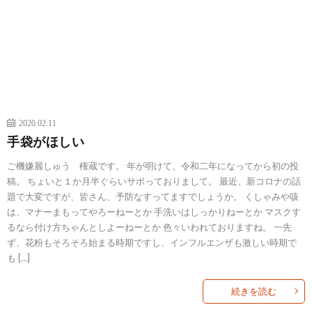
2020.02.11
手袋がほしい
ご機嫌麗しゅう 権蔵です。 年が明けて、令和二年になってから初の投
稿。 ちょいと１か月半ぐらいサボっておりまして。 最近、新コロナの話
題で大変ですが、皆さん、予防なすってますでしょうか。 くしゃみや咳
は、マナーまもってやろーねーとか 手洗いはしっかりねーとか マスクす
るなら付け方ちゃんとしよーねーとか 色々いわれておりますね。 一先
ず、花粉もそろそろ始まる時期ですし、インフルエンザも激しい時期で
も […]
続きを読む