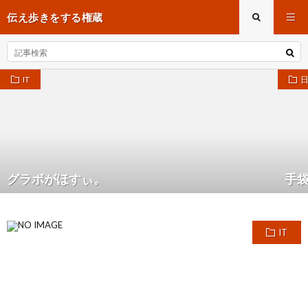
伝え歩きをする権蔵
IT
グラボがほすぃ。
手
IT