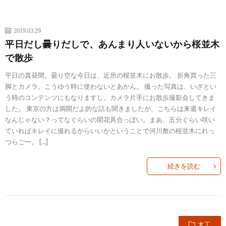
2019.03.29
平日だし曇りだしで、あんまり人いないから桜並木
で散歩
平日の真昼間。曇り空な今日は、近所の桜並木にお散歩。 折角買った三
脚とカメラ。こうゆう時に使わないとあかん。 撮った写真は、いざとい
う時のコンテンツにもなりますし、カメラ片手にお散歩撮影会してきま
した。 東京の方は満開だよ的な話も聞きましたが、こちらは来週キレイ
なんじゃない？ってなぐらいの開花具合っぽい。まあ、五分ぐらい咲い
ていればキレイに撮れるからいいかということで河川敷の桜並木にれっ
つらごー。 […]
続きを読む
木工