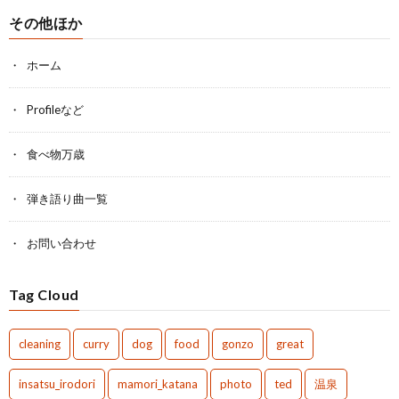
その他ほか
ホーム
Profileなど
食べ物万歳
弾き語り曲一覧
お問い合わせ
Tag Cloud
cleaning
curry
dog
food
gonzo
great
insatsu_irodori
mamori_katana
photo
ted
温泉