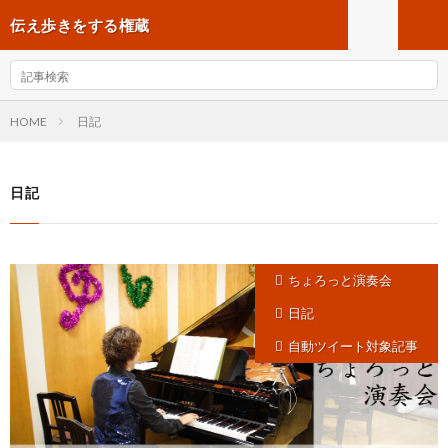
伝え歩きをする権蔵
HOME
日記
日記
ちょろっと演奏会
日記
自動ツイート対象記事