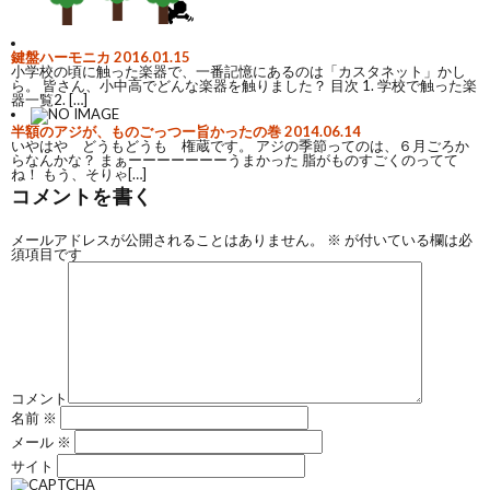
鍵盤ハーモニカ
2016.01.15
小学校の頃に触った楽器で、一番記憶にあるのは「カスタネット」かし
ら。 皆さん、小中高でどんな楽器を触りました？ 目次 1. 学校で触った楽
器一覧2. […]
半額のアジが、ものごっつー旨かったの巻
2014.06.14
いやはや どうもどうも 権蔵です。 アジの季節ってのは、６月ごろか
らなんかな？ まぁーーーーーーーうまかった 脂がものすごくのってて
ね！ もう、そりゃ[…]
コメントを書く
メールアドレスが公開されることはありません。
※
が付いている欄は必
須項目です
コメント
名前
※
メール
※
サイト