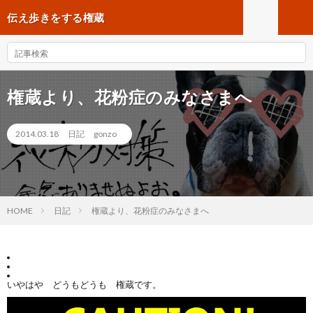
伝え歩きをする権蔵
権蔵より、花粉症のみなさまへ
2014.03.18
日記
gonzo
HOME
日記
権蔵より、花粉症のみなさまへ
いやはや どうもどうも 権蔵です。