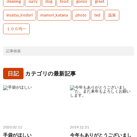
cleaning
curry
dog
food
gonzo
great
insatsu_irodori
mamori_katana
photo
ted
温泉
１００均一
日記
カテゴリの最新記事
2020.02.11
2019.12.31
手袋がほしい
今年もありがとうございまし