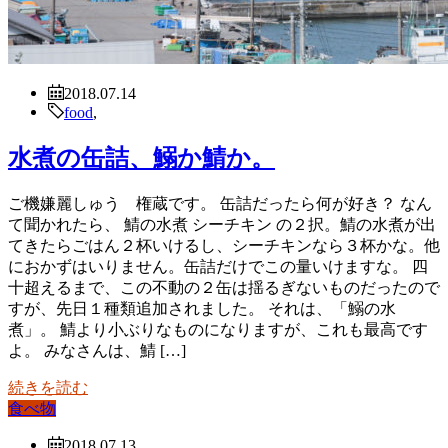
2018.07.14
food
,
水煮の缶詰、鰯か鯖か。
ご機嫌麗しゅう 権蔵です。 缶詰だったら何が好き？ なん
て聞かれたら、 鯖の水煮 シーチキン の２択。鯖の水煮が出
てきたらごはん２杯いけるし、シーチキンなら３杯かな。他
におかずはいりません。缶詰だけでこの量いけますな。 四
十超えるまで、この不動の２缶は揺るぎないものだったので
すが、先日１種類追加されました。 それは、「鰯の水
煮」。 鯖より小ぶりなものになりますが、これも最高です
よ。 みなさんは、鯖 […]
続きを読む
食べ物
2018.07.13