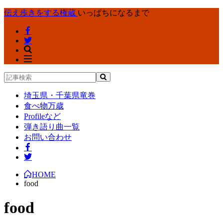
伝え歩きをする権蔵
いっぱちになるまで
埼玉県・千葉県竜巻
食べ物万歳
Profileなど
弾き語り曲一覧
お問い合わせ
HOME
food
food