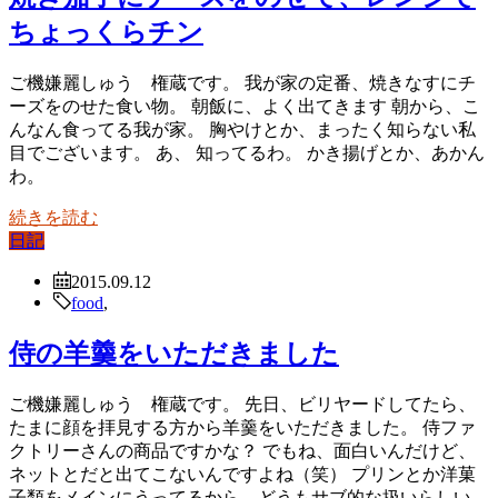
ちょっくらチン
ご機嫌麗しゅう 権蔵です。 我が家の定番、焼きなすにチ
ーズをのせた食い物。 朝飯に、よく出てきます 朝から、こ
んなん食ってる我が家。 胸やけとか、まったく知らない私
目でございます。 あ、 知ってるわ。 かき揚げとか、あかん
わ。
続きを読む
日記
2015.09.12
food
,
侍の羊羹をいただきました
ご機嫌麗しゅう 権蔵です。 先日、ビリヤードしてたら、
たまに顔を拝見する方から羊羹をいただきました。 侍ファ
クトリーさんの商品ですかな？ でもね、面白いんだけど、
ネットとだと出てこないんですよね（笑） プリンとか洋菓
子類をメインにうってるから、どうもサブ的な扱いらしい。