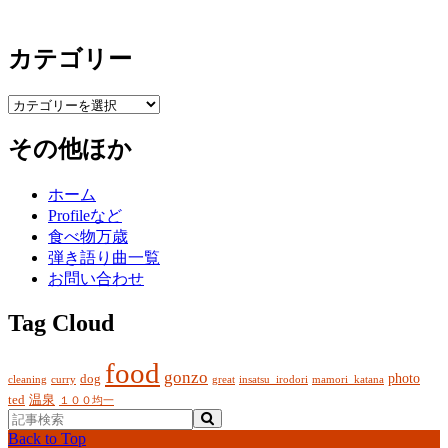
カテゴリー
カ
テ
その他ほか
ゴ
リ
ー
ホーム
Profileなど
食べ物万歳
弾き語り曲一覧
お問い合わせ
Tag Cloud
food
gonzo
photo
dog
cleaning
curry
great
insatsu_irodori
mamori_katana
ted
温泉
１００均一
Back to Top