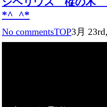
シベリウス 樅の木 Y
*^_^*
No comments
TOP
3月 23rd,