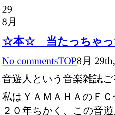
29
8月
☆本☆ 当たっちゃったー
No comments
TOP
8月 29th,
音遊人という音楽雑誌ご
私はＹＡＭＡＨＡのＦＣ
２０年ちかく、この音遊